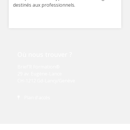
destinés aux professionnels.
Où nous trouver ?
Brief’R Formation®
29 av. Eugène-Lance
CH-1212 Gd-Lancy/Genève
Plan d'accès