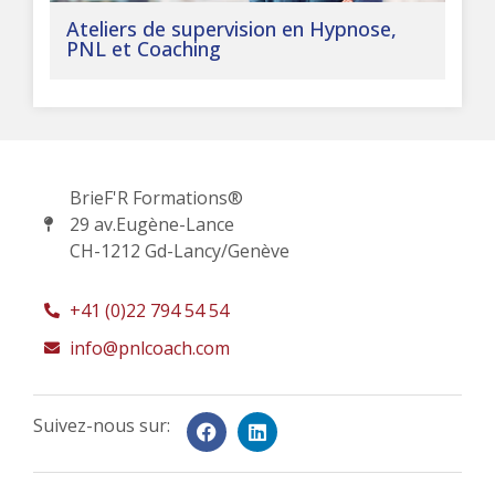
Ateliers de supervision en Hypnose,
PNL et Coaching
BrieF'R Formations®
29 av.Eugène-Lance
CH-1212 Gd-Lancy/Genève
+41 (0)22 794 54 54
info@pnlcoach.com
Suivez-nous sur: